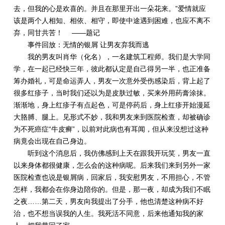
去，但我的心是欢喜的。并且在那里开出一朵花来。”爱情就应
该是两个人相知、相依、相守，即使中途遇到困难，也应不离不
弃，同甘共苦！ ——题记
事件回放：无情的银屑 让男友弃我而逃
我的男友叫肖华（化名），一名建筑工程师。我们是大学同
学，在一起已经快三年，彼此都认定是自己得另一半，也正准备
筹办婚礼，可是命运弄人，男友一次意外受伤感染后，背上起了
很多红疹子，当时我们还以为是皮肤过敏，买来外用药膏涂抹。
渐渐地，身上红疹子有点起色，可是停药后，身上红疹开始漫延
大胳膊、腿上。见形式不妙，我和男友来到医院检查，却被确诊
为不死癌症“牛皮癣”，以前对此病也有耳闻，但从来没想过这种
病竟会出现在自己身边。
听到这个消息后，我仿佛感到上天在跟我开玩笑，男友一直
以来身体都很健康，怎么会的这种病呢。后来我们来到另外一家
医院检查也说是银屑病，回家后，我安慰男友，不用担心，不管
怎样，我都会在你身边陪你的。但是，那一夜，却成为我们不眠
之夜……第二天，男友向我提出了分手，他也清楚这种病不好
治，也不想当误我的人生。我死活不同意，后来他通知我的家