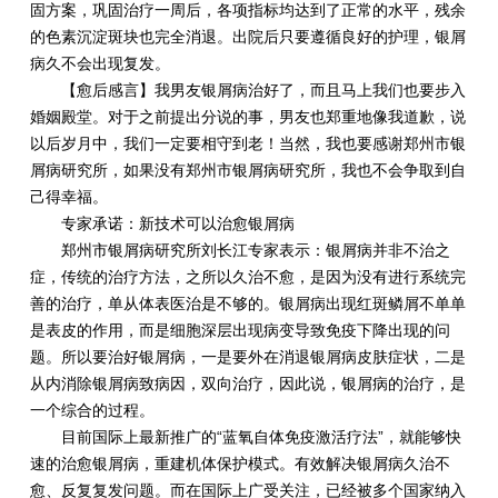
固方案，巩固治疗一周后，各项指标均达到了正常的水平，残余
的色素沉淀斑块也完全消退。出院后只要遵循良好的护理，银屑
病久不会出现复发。
【愈后感言】我男友银屑病治好了，而且马上我们也要步入
婚姻殿堂。对于之前提出分说的事，男友也郑重地像我道歉，说
以后岁月中，我们一定要相守到老！当然，我也要感谢郑州市银
屑病研究所，如果没有郑州市银屑病研究所，我也不会争取到自
己得幸福。
专家承诺：新技术可以治愈银屑病
郑州市银屑病研究所刘长江专家表示：银屑病并非不治之
症，传统的治疗方法，之所以久治不愈，是因为没有进行系统完
善的治疗，单从体表医治是不够的。银屑病出现红斑鳞屑不单单
是表皮的作用，而是细胞深层出现病变导致免疫下降出现的问
题。所以要治好银屑病，一是要外在消退银屑病皮肤症状，二是
从内消除银屑病致病因，双向治疗，因此说，银屑病的治疗，是
一个综合的过程。
目前国际上最新推广的“蓝氧自体免疫激活疗法”，就能够快
速的治愈银屑病，重建机体保护模式。有效解决银屑病久治不
愈、反复复发问题。而在国际上广受关注，已经被多个国家纳入