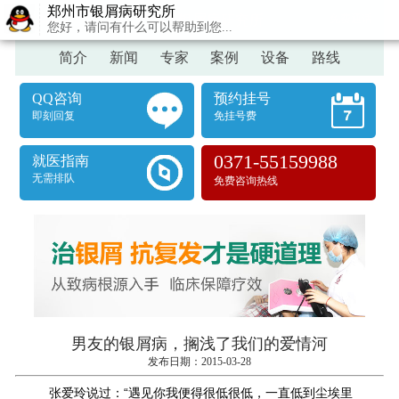
您好，请问有什么可以帮助到您...
返回首页
郑州市银屑病研究所
免费通话
简介
新闻
专家
案例
设备
路线
QQ咨询
预约挂号
即刻回复
免挂号费
0371-55159988
就医指南
无需排队
免费咨询热线
男友的银屑病，搁浅了我们的爱情河
发布日期：2015-03-28
张爱玲说过：“遇见你我便得很低很低，一直低到尘埃里