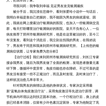
人，把我带回了家。
寻医问药：我争取到幸福 见证男友攻克银屑顽疾
被分手后，我沉浸在悲痛中。看到张爱玲小说中一句话后，
我明白幸福是靠自己把握的，我不能因为男友的病就退缩。因
此，我就在网上搜索治疗银屑病的医院，也加入一些银屑病交流
群，每天打听哪里治疗银屑病好的医院。皇天不负有心人，一位
病友推荐了郑州市银屑病研究所，他是在这里被治好的，至今三
年没复发。看到这个消息后，我立刻去找我的男友，在我劝说
下，男友终于同意和我来到郑州市银屑病研究所。【上传您的银
屑病症状图，让专家免费为您分析】
【治疗过程】我们来到郑州市银屑病研究所后，刘长江专家
接诊我男友，随后为我男友做了全面的检测，发现患者微量元素
锌下降，微循环中度异常，免疫功能也存在障碍。不过可喜的是
男友没有接受一些不正规治疗，而且及时发现、及时来治疗了，
这样状况治愈几率非常大。
针对我男友的病情以及他的身体状况，专家决定采用最
新“蓝氧自体免疫激活疗法”，采用免疫激活等先进治疗原理，调
节机体内环境以达到扶正固本功效。一个疗程治疗后，身上的皮
损已经基本消除，仅留有少许色素沉淀斑块，专家为他制定了巩