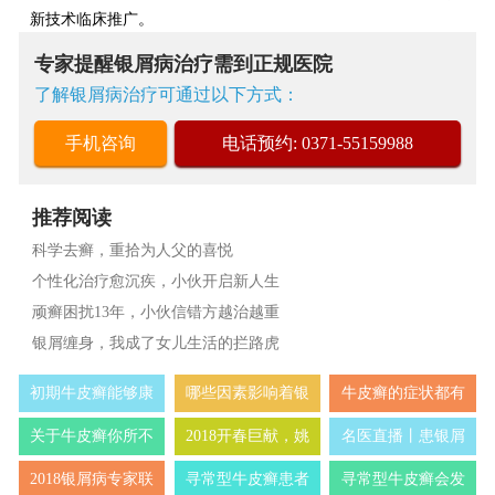
新技术临床推广。
专家提醒银屑病治疗需到正规医院
了解银屑病治疗可通过以下方式：
手机咨询
电话预约: 0371-55159988
推荐阅读
科学去癣，重拾为人父的喜悦
个性化治疗愈沉疾，小伙开启新人生
顽癣困扰13年，小伙信错方越治越重
银屑缠身，我成了女儿生活的拦路虎
初期牛皮癣能够康
哪些因素影响着银
牛皮癣的症状都有
关于牛皮癣你所不
2018开春巨献，姚
名医直播丨患银屑
2018银屑病专家联
寻常型牛皮癣患者
寻常型牛皮癣会发